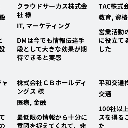
様
クラウドサーカス株式会
TAC株式
社 様
・設
教育, 資格
IT, マーケティング
営業活動
と
DMは今でも情報伝達手
に役立て
設
段として大きな効果が期
した
待できると実感
ジャ
株式会社ＣＢホールディ
平和交通
ングス 様
交通
医療, 金融
100社以
て
最低限の情報から十分に
スを得る
の
意図を捉えてくれて、非
た