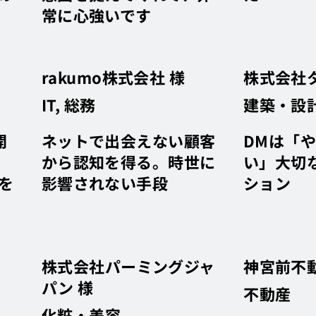
常に心強いです
rakumo株式会社 様
株式会社タ
IT, 総務
建築・設
開
ネットで出会えない顧客
DMは「
から認知を得る。時世に
い」大切
を
影響されない手段
ション
株式会社パーミングジャ
神宮前不
パン 様
不動産
化粧・美容