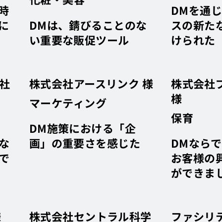
時
DMを通
に
DMは、錆びることのな
スの新た
い重要な販促ツール
けられた
会社
株式会社アースリンク 様
株式会社
様
マーケティング
保育
DM施策における「企
な
画」の重要さを感じた
DMなら
で
お客様の
ができま
様
株式会社セントラル科学
ファシリ