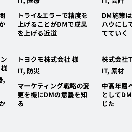
IT, 医療
IT, 会計
関
トライ&エラーで精度を
DM施策
か
上げることがDMで成果
ハウにし
を上げる近道
てていく
エン
トヨクモ株式会社 様
株式会社T
 様
IT, 防災
IT, 素材
,
マーケティング戦略の変
中高年層
更を機にDMの意義を知
としてD
か
る
じた